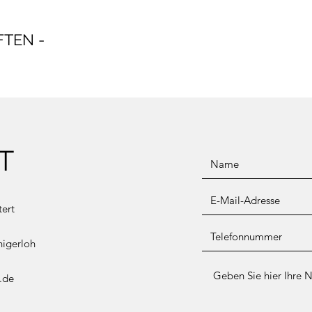
TEN -
T
ert
nigerloh
.de