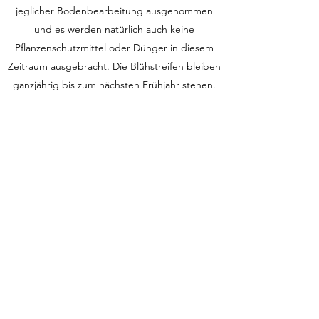
jeglicher Bodenbearbeitung ausgenommen
und es werden natürlich auch keine
Pflanzenschutzmittel oder Dünger in diesem
Zeitraum ausgebracht. Die Blühstreifen bleiben
ganzjährig bis zum nächsten Frühjahr stehen.
Auf der nachfolgenden Übersichtskarte
können Sie sehen, wo die Blühstreifen
angelegt werden. Diese Flächen können sie
natürlich jederzeit besuchen und bestaunen.
Dennoch möchten wir an Sie appellieren, die
Blühstreifen nicht zu betreten und keine
Blumen zu pflücken, um die Insekten nicht zu
stören. So kann sich neben den Insekten auch
der nächste Besucher an der Blumenpracht
erfreuen!
Wir werden Sie in unserem Newsletter auf
dieser Website mit regelmäßigen Updates